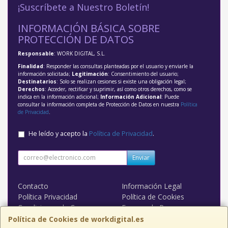
¡Suscríbete a Nuestro Boletín!
INFORMACIÓN BÁSICA SOBRE
PROTECCIÓN DE DATOS
Responsable
: WORK DIGITAL, S.L.
Finalidad
: Responder las consultas planteadas por el usuario y enviarle la
información solicitada;
Legitimación
: Consentimiento del usuario;
Destinatarios
: Solo se realizan cesiones si existe una obligación legal;
Derechos
: Acceder, rectificar y suprimir, así como otros derechos, como se
indica en la información adicional;
Información Adicional
: Puede
consultar la información completa de Protección de Datos en nuestra
Política
de Privacidad
.
He leído y acepto la
Política de Privacidad
.
Enviar
Contacto
Información Legal
Política Privacidad
Política de Cookies
Condiciones de Compra
Formas de Pago
WORK DIGITAL
Política de Cookies de workdigital.es