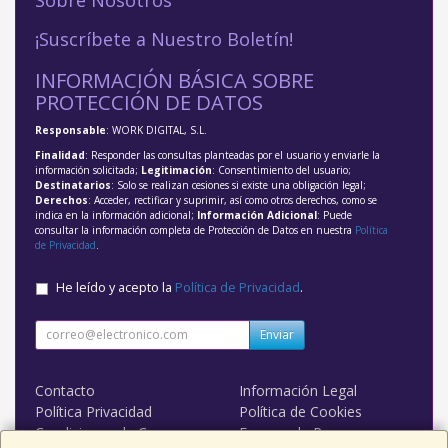
¡Suscríbete a Nuestro Boletín!
INFORMACIÓN BÁSICA SOBRE
PROTECCIÓN DE DATOS
Responsable
: WORK DIGITAL, S.L.
Finalidad
: Responder las consultas planteadas por el usuario y enviarle la
información solicitada;
Legitimación
: Consentimiento del usuario;
Destinatarios
: Solo se realizan cesiones si existe una obligación legal;
Derechos
: Acceder, rectificar y suprimir, así como otros derechos, como se
indica en la información adicional;
Información Adicional
: Puede
consultar la información completa de Protección de Datos en nuestra
Política
de Privacidad
.
He leído y acepto la
Política de Privacidad
.
Enviar
Contacto
Información Legal
Política Privacidad
Política de Cookies
Condiciones de Compra
Formas de Pago