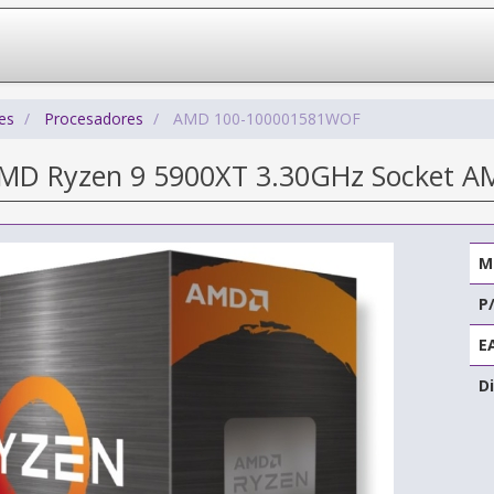
es
Procesadores
AMD 100-100001581WOF
AMD Ryzen 9 5900XT 3.30GHz Socket A
M
P
E
Di