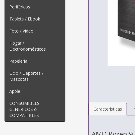
Periféricos
Tablets / Ebook
Foto / Video
Hogar /
Electrodomésticos
Papelería
Ocio / Deportes /
Mascotas
Apple
CONSUMIBLES
Características
I
GENERICOS ó
COMPATIBLES
AMD Ryzen 9