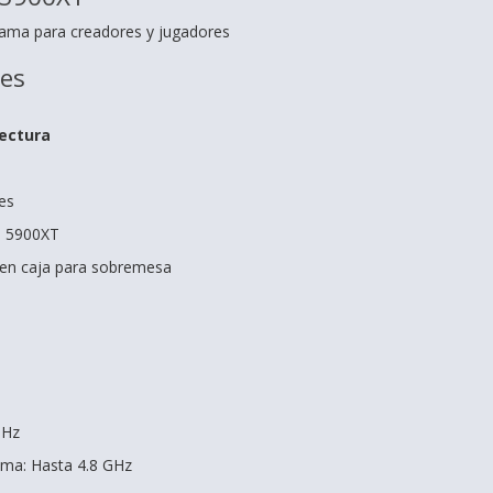
gama para creadores y jugadores
nes
tectura
es
9 5900XT
en caja para sobremesa
GHz
ima: Hasta 4.8 GHz