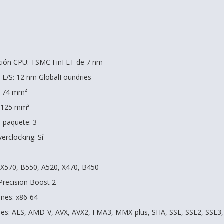
ación CPU: TSMC FinFET de 7 nm
e E/S: 12 nm GlobalFoundries
: 74 mm²
: 125 mm²
 paquete: 3
rclocking: Sí
 X570, B550, A520, X470, B450
Precision Boost 2
ones: x86-64
les: AES, AMD-V, AVX, AVX2, FMA3, MMX-plus, SHA, SSE, SSE2, SSE3, 