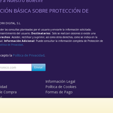
e a Nuestro Boletín!
CIÓN BÁSICA SOBRE PROTECCIÓN DE
ORK DIGITAL, S.L.
der las consultas planteadas por el usuario y enviarle la información solicitada;
onsentimiento del usuario;
Destinatarios
: Solo se realizan cesiones si existe una
rechos
: Acceder, rectificar y suprimir, así como otros derechos, como se indica en la
nal;
Información Adicional
: Puede consultar la información completa de Protección de
olítica de Privacidad
.
acepto la
Política de Privacidad
.
Enviar
Información Legal
cidad
Política de Cookies
de Compra
Formas de Pago
AL