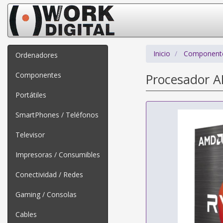
Inicio
Component
Ordenadores
Componentes
Procesador 
Portátiles
SmartPhones / Teléfonos
Televisor
Impresoras / Consumibles
Conectividad / Redes
Gaming / Consolas
Cables