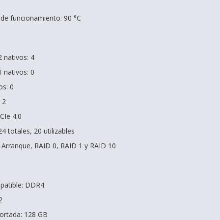
e funcionamiento: 90 °C
 nativos: 4
 nativos: 0
os: 0
 2
CIe 4.0
24 totales, 20 utilizables
 Arranque, RAID 0, RAID 1 y RAID 10
patible: DDR4
2
rtada: 128 GB