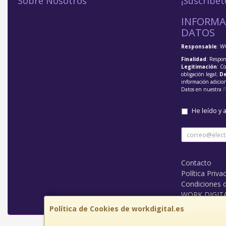
Sobre Nosotros
¡Suscríbet
INFORMA
DATOS
Responsable
: W
Finalidad
: Respon
Legitimación
: C
obligación legal;
De
información adicio
Datos en nuestra
P
He leído y 
Contacto
Política Priva
Condiciones 
WORK DIGIT
Política de Cookies de workdigital.es